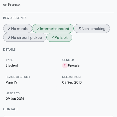
en France.
REQUIREMENTS
✗
No meals
✓
Internet needed
✗
Non-smoking
✗
No airport pickup
✓
Pets ok
DETAILS
TYPE
GENDER
Student
Female
PLACE OF STUDY
NEEDS FROM
Paris IV
07 Sep 2013
NEEDS TO
29 Jun 2014
CONTACT