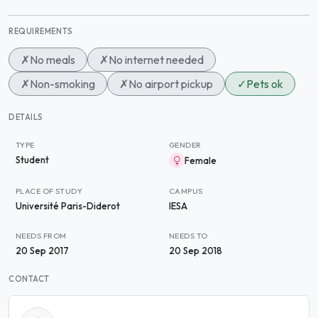
REQUIREMENTS
✗
No meals
✗
No internet needed
✗
Non-smoking
✗
No airport pickup
✓
Pets ok
DETAILS
TYPE
GENDER
Student
Female
PLACE OF STUDY
CAMPUS
Université Paris-Diderot
IESA
NEEDS FROM
NEEDS TO
20 Sep 2017
20 Sep 2018
CONTACT