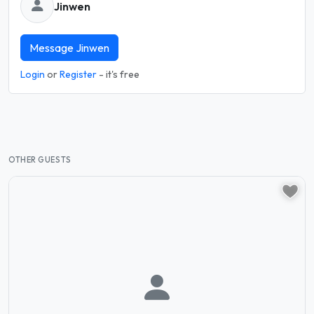
Jinwen
Message Jinwen
Login
or
Register
- it's free
OTHER GUESTS